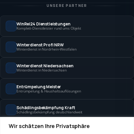
UNSERE PARTNER
WinRei24 Dienstleistungen
Komplett-Dienstleister rund ums Objekt
Winterdienst Profi NRW
Winterdienst in Nordrhein-Westfalen
Winterdienst Niedersachsen
Winterdienst in Niedersachsen
Entrümpelung Meister
Entrümpelung & Haushaltsauflösungen
Schädlingsbekämpfung Kraft
Schädlingsbekämpfung deutschlandweit
Wir schätzen Ihre Privatsphäre
Hanse Objektservice
Objektbetreuung in Bremen & Hamburg