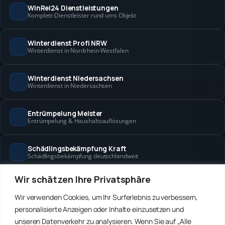
WinRei24 Dienstleistungen
Komplett-Dienstleister rund ums Objekt
Winterdienst Profi NRW
Winterdienst in Nordrhein-Westfalen
Winterdienst Niedersachsen
Winterdienst in Niedersachsen
Entrümpelung Meister
Entrümpelung & Haushaltsauflösungen
Schädlingsbekämpfung Kraft
Schädlingsbekämpfung deutschlandweit
Wir schätzen Ihre Privatsphäre
Hanse Objektservice
Objektbetreuung in Bremen & Hamburg
Wir verwenden Cookies, um Ihr Surferlebnis zu verbessern,
personalisierte Anzeigen oder Inhalte einzusetzen und
Winterdienst Hansa
unseren Datenverkehr zu analysieren. Wenn Sie auf „Alle