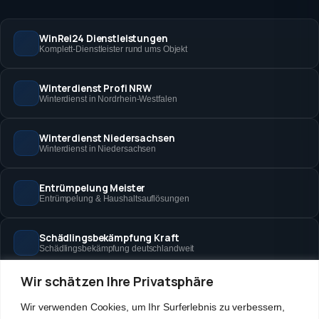
WinRei24 Dienstleistungen
Komplett-Dienstleister rund ums Objekt
Winterdienst Profi NRW
Winterdienst in Nordrhein-Westfalen
Winterdienst Niedersachsen
Winterdienst in Niedersachsen
Entrümpelung Meister
Entrümpelung & Haushaltsauflösungen
Schädlingsbekämpfung Kraft
Schädlingsbekämpfung deutschlandweit
Wir schätzen Ihre Privatsphäre
Hanse Objektservice
Objektbetreuung in Bremen & Hamburg
Wir verwenden Cookies, um Ihr Surferlebnis zu verbessern,