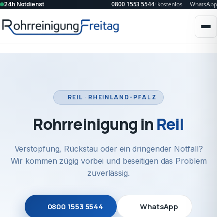
0800 1553 5544
· kostenlos
WhatsApp
24h Notdienst
REIL · RHEINLAND-PFALZ
Rohrreinigung in
Reil
Verstopfung, Rückstau oder ein dringender Notfall?
Wir kommen zügig vorbei und beseitigen das Problem
zuverlässig.
0800 1553 5544
WhatsApp