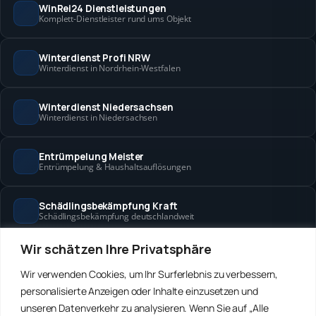
WinRei24 Dienstleistungen
Komplett-Dienstleister rund ums Objekt
Winterdienst Profi NRW
Winterdienst in Nordrhein-Westfalen
Winterdienst Niedersachsen
Winterdienst in Niedersachsen
Entrümpelung Meister
Entrümpelung & Haushaltsauflösungen
Schädlingsbekämpfung Kraft
Schädlingsbekämpfung deutschlandweit
Wir schätzen Ihre Privatsphäre
Hanse Objektservice
Objektbetreuung in Bremen & Hamburg
Wir verwenden Cookies, um Ihr Surferlebnis zu verbessern,
personalisierte Anzeigen oder Inhalte einzusetzen und
Winterdienst Hansa
unseren Datenverkehr zu analysieren. Wenn Sie auf „Alle
Winterdienst in Bremen & Hamburg