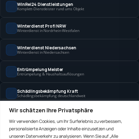
WinRei24 Dienstleistungen
Komplett-Dienstleister rund ums Objekt
Winterdienst Profi NRW
Winterdienst in Nordrhein-Westfalen
Winterdienst Niedersachsen
Winterdienst in Niedersachsen
Entrümpelung Meister
Entrümpelung & Haushaltsauflösungen
Schädlingsbekämpfung Kraft
Schädlingsbekämpfung deutschlandweit
Wir schätzen Ihre Privatsphäre
Hanse Objektservice
Objektbetreuung in Bremen & Hamburg
Wir verwenden Cookies, um Ihr Surferlebnis zu verbessern,
personalisierte Anzeigen oder Inhalte einzusetzen und
Winterdienst Hansa
unseren Datenverkehr zu analysieren. Wenn Sie auf „Alle