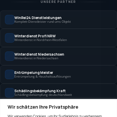
UNSERE PARTNER
WinRei24 Dienstleistungen
Komplett-Dienstleister rund ums Objekt
Winterdienst Profi NRW
Winterdienst in Nordrhein-Westfalen
Winterdienst Niedersachsen
Winterdienst in Niedersachsen
Entrümpelung Meister
Entrümpelung & Haushaltsauflösungen
Schädlingsbekämpfung Kraft
Schädlingsbekämpfung deutschlandweit
Wir schätzen Ihre Privatsphäre
Hanse Objektservice
Objektbetreuung in Bremen & Hamburg
Wir verwenden Cookies, um Ihr Surferlebnis zu verbessern,