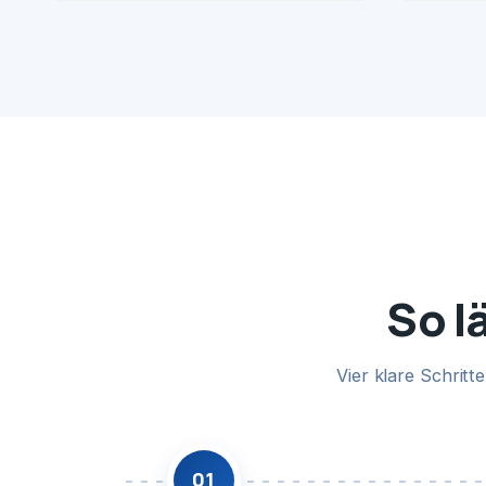
So l
Vier klare Schrit
01