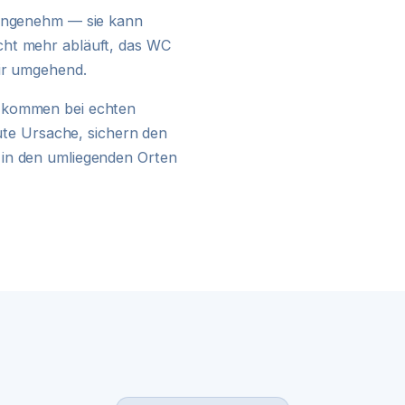
24H NOTDIENST
nangenehm — sie kann
cht mehr abläuft, das WC
wir umgehend.
kommen bei echten
kute Ursache, sichern den
 in den umliegenden Orten