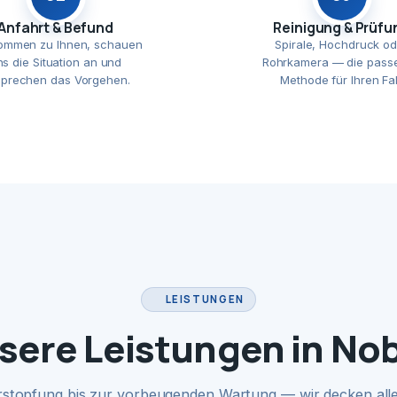
Anfahrt & Befund
Reinigung & Prüfu
ommen zu Ihnen, schauen
Spirale, Hochdruck od
ns die Situation an und
Rohrkamera — die pass
prechen das Vorgehen.
Methode für Ihren Fal
LEISTUNGEN
sere Leistungen in Nob
rstopfung bis zur vorbeugenden Wartung — wir decken alle