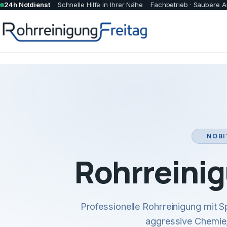
24h Notdienst
Schnelle Hilfe in Ihrer Nähe
Fachbetrieb · Saubere A
NOBI
Rohrreinig
Professionelle Rohrreinigung mit
aggressive Chemie,