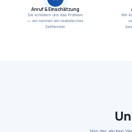
Anruf & Einschätzung
Sie schildern uns das Problem
Wir k
— wir nennen ein realistisches
u
Zeitfenster.
bes
Un
Von der akuten Ve