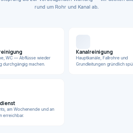
rund um Rohr und Kanal ab.
reinigung
Kanalreinigung
he, WC — Abflüsse wieder
Hauptkanäle, Fallrohre und
ig durchgängig machen.
Grundleitungen gründlich spü
dienst
hts, am Wochenende und an
n erreichbar.