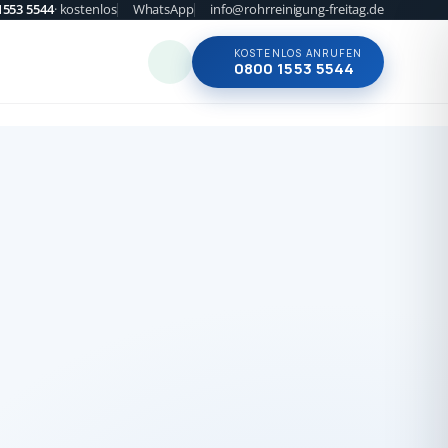
1553 5544
· kostenlos
WhatsApp
info@rohrreinigung-freitag.de
KOSTENLOS ANRUFEN
0800 1553 5544