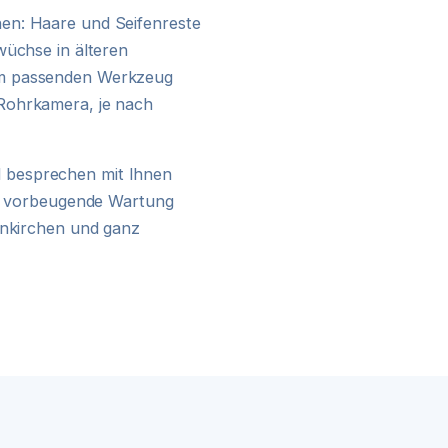
en: Haare und Seifenreste
24H NOTDIENST
wüchse in älteren
em passenden Werkzeug
Rohrkamera, je nach
 besprechen mit Ihnen
ine vorbeugende Wartung
enkirchen und ganz