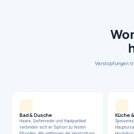
Wom
Verstopfungen tr
Bad & Dusche
Küche &
Haare, Seifenreste und Hautpartikel
Speiserest
verbinden sich im Siphon zu festen
Hauptursa
Pfropfen. Wir entfernen die Verstopfung
Hochdruck