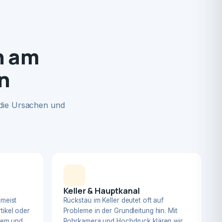
n am
n
 die Ursachen und
Keller & Hauptkanal
 meist
Rückstau im Keller deutet oft auf
tikel oder
Probleme in der Grundleitung hin. Mit
blem und
Rohrkamera und Hochdruck klären wir