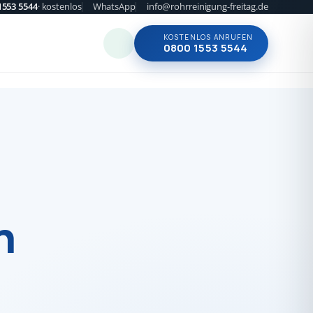
1553 5544
· kostenlos
WhatsApp
info@rohrreinigung-freitag.de
KOSTENLOS ANRUFEN
0800 1553 5544
n