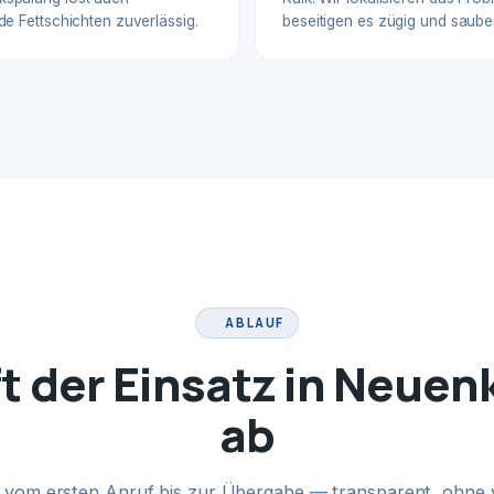
de Fettschichten zuverlässig.
beseitigen es zügig und sauber
ABLAUF
ft der Einsatz in Neuen
ab
te vom ersten Anruf bis zur Übergabe — transparent, ohne 