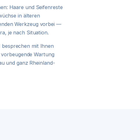
24H NOTDIENST
en: Haare und Seifenreste
wüchse in älteren
senden Werkzeug vorbei —
, je nach Situation.
 besprechen mit Ihnen
ine vorbeugende Wartung
sau und ganz Rheinland-