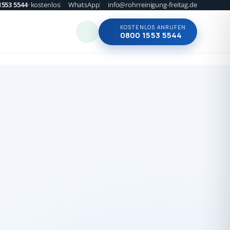
1553 5544
· kostenlos
WhatsApp
info@rohrreinigung-freitag.de
KOSTENLOS ANRUFEN
0800 1553 5544