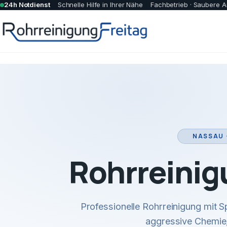
24h Notdienst
Schnelle Hilfe in Ihrer Nähe
Fachbetrieb · Saubere A
NASSAU 
Rohrreinig
Professionelle Rohrreinigung mit
aggressive Chemie,