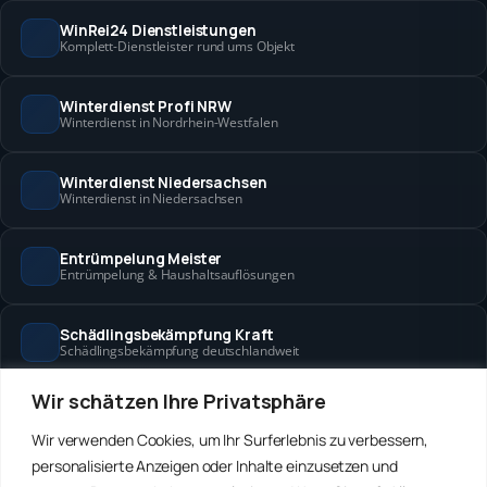
WinRei24 Dienstleistungen
Komplett-Dienstleister rund ums Objekt
Winterdienst Profi NRW
Winterdienst in Nordrhein-Westfalen
Winterdienst Niedersachsen
Winterdienst in Niedersachsen
Entrümpelung Meister
Entrümpelung & Haushaltsauflösungen
Schädlingsbekämpfung Kraft
Schädlingsbekämpfung deutschlandweit
Wir schätzen Ihre Privatsphäre
Hanse Objektservice
Objektbetreuung in Bremen & Hamburg
Wir verwenden Cookies, um Ihr Surferlebnis zu verbessern,
personalisierte Anzeigen oder Inhalte einzusetzen und