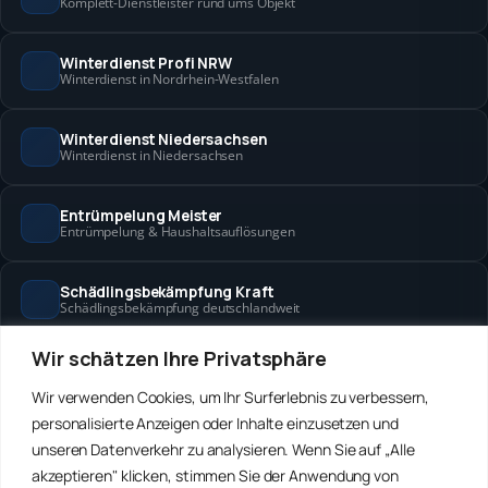
Komplett-Dienstleister rund ums Objekt
Winterdienst Profi NRW
Winterdienst in Nordrhein-Westfalen
Winterdienst Niedersachsen
Winterdienst in Niedersachsen
Entrümpelung Meister
Entrümpelung & Haushaltsauflösungen
Schädlingsbekämpfung Kraft
Schädlingsbekämpfung deutschlandweit
Wir schätzen Ihre Privatsphäre
Hanse Objektservice
Objektbetreuung in Bremen & Hamburg
Wir verwenden Cookies, um Ihr Surferlebnis zu verbessern,
personalisierte Anzeigen oder Inhalte einzusetzen und
Winterdienst Hansa
unseren Datenverkehr zu analysieren. Wenn Sie auf „Alle
Winterdienst in Bremen & Hamburg
akzeptieren" klicken, stimmen Sie der Anwendung von