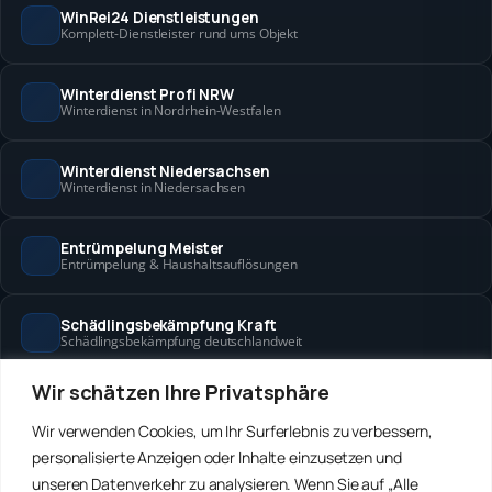
WinRei24 Dienstleistungen
Komplett-Dienstleister rund ums Objekt
Winterdienst Profi NRW
Winterdienst in Nordrhein-Westfalen
Winterdienst Niedersachsen
Winterdienst in Niedersachsen
Entrümpelung Meister
Entrümpelung & Haushaltsauflösungen
Schädlingsbekämpfung Kraft
Schädlingsbekämpfung deutschlandweit
Wir schätzen Ihre Privatsphäre
Hanse Objektservice
Objektbetreuung in Bremen & Hamburg
Wir verwenden Cookies, um Ihr Surferlebnis zu verbessern,
personalisierte Anzeigen oder Inhalte einzusetzen und
Winterdienst Hansa
unseren Datenverkehr zu analysieren. Wenn Sie auf „Alle