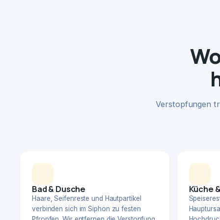
Wo
Verstopfungen tr
Bad & Dusche
Küche &
Haare, Seifenreste und Hautpartikel
Speiserest
verbinden sich im Siphon zu festen
Hauptursa
Pfropfen. Wir entfernen die Verstopfung
Hochdruck