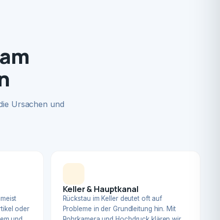
 am
n
 die Ursachen und
Keller & Hauptkanal
 meist
Rückstau im Keller deutet oft auf
tikel oder
Probleme in der Grundleitung hin. Mit
blem und
Rohrkamera und Hochdruck klären wir