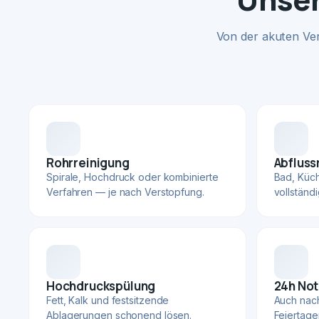
Von der akuten Ve
Rohrreinigung
Abfluss
Spirale, Hochdruck oder kombinierte
Bad, Küc
Verfahren — je nach Verstopfung.
vollständ
Hochdruckspülung
24h Not
Fett, Kalk und festsitzende
Auch nac
Ablagerungen schonend lösen.
Feiertage