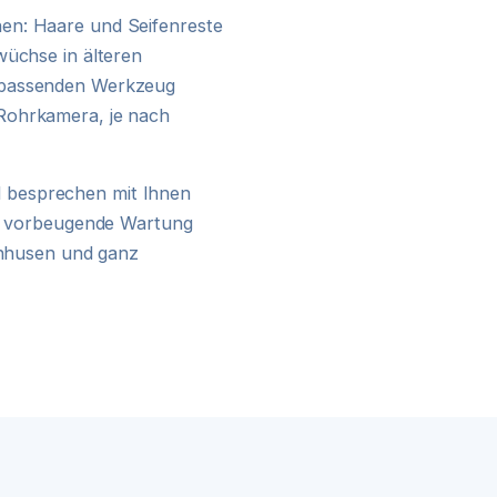
en: Haare und Seifenreste
24H NOTDIENST
wüchse in älteren
 passenden Werkzeug
Rohrkamera, je nach
 besprechen mit Ihnen
ine vorbeugende Wartung
lenhusen und ganz