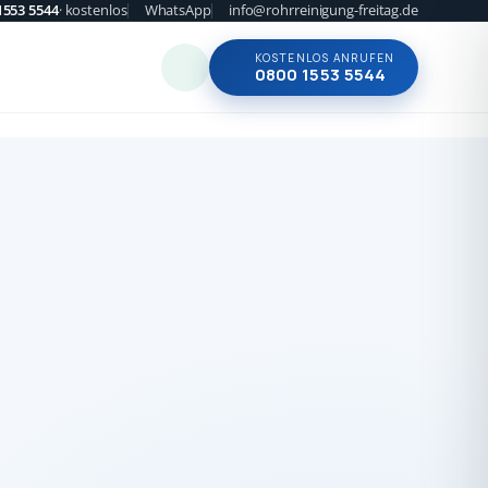
1553 5544
· kostenlos
WhatsApp
info@rohrreinigung-freitag.de
KOSTENLOS ANRUFEN
0800 1553 5544