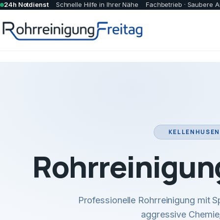
24h Notdienst
Schnelle Hilfe in Ihrer Nähe
Fachbetrieb · Saubere A
KELLENHUSEN
Rohrreinigun
Professionelle Rohrreinigung mit
aggressive Chemie,