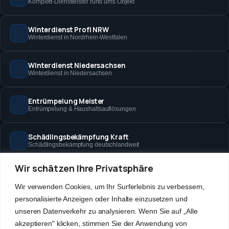
Komplett-Dienstleister rund ums Objekt
Winterdienst Profi NRW
Winterdienst in Nordrhein-Westfalen
Winterdienst Niedersachsen
Winterdienst in Niedersachsen
Entrümpelung Meister
Entrümpelung & Haushaltsauflösungen
Schädlingsbekämpfung Kraft
Schädlingsbekämpfung deutschlandweit
Wir schätzen Ihre Privatsphäre
Hanse Objektservice
Objektbetreuung in Bremen & Hamburg
Wir verwenden Cookies, um Ihr Surferlebnis zu verbessern,
personalisierte Anzeigen oder Inhalte einzusetzen und
Winterdienst Hansa
unseren Datenverkehr zu analysieren. Wenn Sie auf „Alle
Winterdienst in Bremen & Hamburg
akzeptieren" klicken, stimmen Sie der Anwendung von