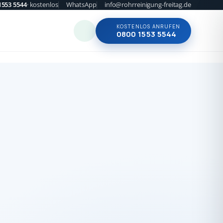
1553 5544
· kostenlos
WhatsApp
info@rohrreinigung-freitag.de
KOSTENLOS ANRUFEN
0800 1553 5544