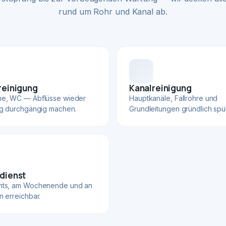
rund um Rohr und Kanal ab.
reinigung
Kanalreinigung
he, WC — Abflüsse wieder
Hauptkanäle, Fallrohre und
ig durchgängig machen.
Grundleitungen gründlich spü
dienst
hts, am Wochenende und an
n erreichbar.