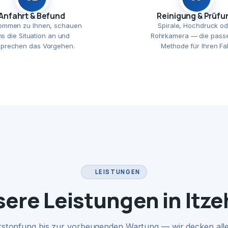
Anfahrt & Befund
Reinigung & Prüfu
ommen zu Ihnen, schauen
Spirale, Hochdruck od
ns die Situation an und
Rohrkamera — die pass
prechen das Vorgehen.
Methode für Ihren Fal
LEISTUNGEN
ere Leistungen in Itz
rstopfung bis zur vorbeugenden Wartung — wir decken alle