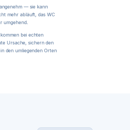
24H NOTDIENST
unangenehm — sie kann
cht mehr abläuft, das WC
wir umgehend.
kommen bei echten
kute Ursache, sichern den
 in den umliegenden Orten