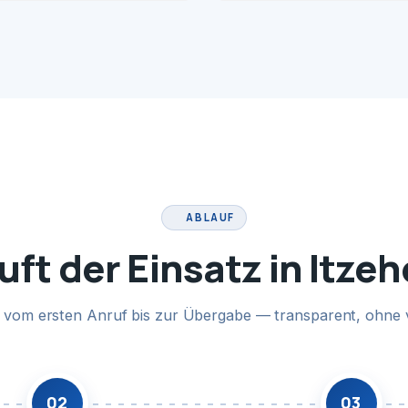
ABLAUF
uft der Einsatz in Itze
te vom ersten Anruf bis zur Übergabe — transparent, ohne 
02
03