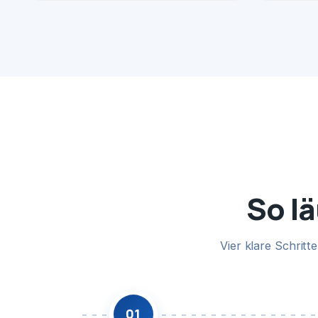
So lä
Vier klare Schrit
01