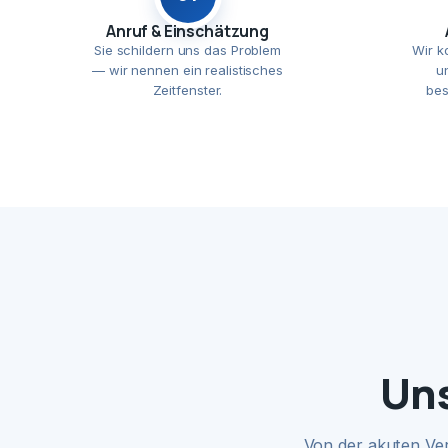
Anruf & Einschätzung
Sie schildern uns das Problem
Wir k
— wir nennen ein realistisches
u
Zeitfenster.
bes
Uns
Von der akuten Ve