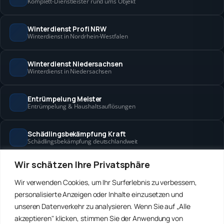
Komplett-Dienstleister rund ums Objekt
Winterdienst Profi NRW
Winterdienst in Nordrhein-Westfalen
Winterdienst Niedersachsen
Winterdienst in Niedersachsen
Entrümpelung Meister
Entrümpelung & Haushaltsauflösungen
Schädlingsbekämpfung Kraft
Schädlingsbekämpfung deutschlandweit
Wir schätzen Ihre Privatsphäre
Hanse Objektservice
Objektbetreuung in Bremen & Hamburg
Wir verwenden Cookies, um Ihr Surferlebnis zu verbessern,
personalisierte Anzeigen oder Inhalte einzusetzen und
Winterdienst Hansa
unseren Datenverkehr zu analysieren. Wenn Sie auf „Alle
Winterdienst in Bremen & Hamburg
akzeptieren" klicken, stimmen Sie der Anwendung von