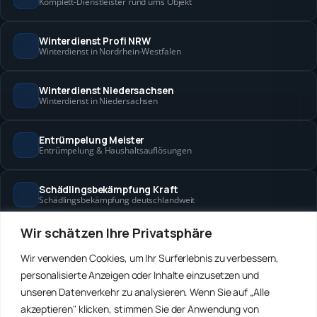
Komplett-Dienstleister rund ums Objekt
Winterdienst Profi NRW
Winterdienst in Nordrhein-Westfalen
Winterdienst Niedersachsen
Winterdienst in Niedersachsen
Entrümpelung Meister
Entrümpelung & Haushaltsauflösungen
Schädlingsbekämpfung Kraft
Schädlingsbekämpfung deutschlandweit
Wir schätzen Ihre Privatsphäre
Hanse Objektservice
Objektbetreuung in Bremen & Hamburg
Wir verwenden Cookies, um Ihr Surferlebnis zu verbessern,
personalisierte Anzeigen oder Inhalte einzusetzen und
Winterdienst Hansa
unseren Datenverkehr zu analysieren. Wenn Sie auf „Alle
Winterdienst in Bremen & Hamburg
akzeptieren" klicken, stimmen Sie der Anwendung von