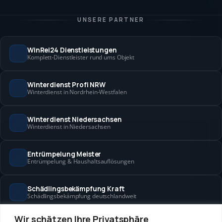
UNSERE PARTNER
WinRei24 Dienstleistungen
Komplett-Dienstleister rund ums Objekt
Winterdienst Profi NRW
Winterdienst in Nordrhein-Westfalen
Winterdienst Niedersachsen
Winterdienst in Niedersachsen
Entrümpelung Meister
Entrümpelung & Haushaltsauflösungen
Schädlingsbekämpfung Kraft
Schädlingsbekämpfung deutschlandweit
Wir schätzen Ihre Privatsphäre