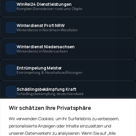
WinRei24 Dienstleistungen
Komplett-Dienstleister rund ums Objekt
Winterdienst Profi NRW
Winterdienst in Nordrhein-Westfalen
Winterdienst Niedersachsen
Winterdienst in Niedersachsen
Entrümpelung Meister
Entrümpelung & Haushaltsauflösungen
Schädlingsbekämpfung Kraft
Schädlingsbekämpfung deutschlandweit
Wir schätzen Ihre Privatsphäre
Hanse Objektservice
Objektbetreuung in Bremen & Hamburg
Wir verwenden Cookies, um Ihr Surferlebnis zu verbessern,
personalisierte Anzeigen oder Inhalte einzusetzen und
Winterdienst Hansa
unseren Datenverkehr zu analysieren. Wenn Sie auf „Alle