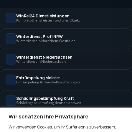
WinRei24 Dienstleistungen
Komplett-Dienstleister rund ums Objekt
Winterdienst Profi NRW
Winterdienst in Nordrhein-Westfalen
Winterdienst Niedersachsen
Winterdienst in Niedersachsen
Entrümpelung Meister
Entrümpelung & Haushaltsauflösungen
Schädlingsbekämpfung Kraft
Schädlingsbekämpfung deutschlandweit
Wir schätzen Ihre Privatsphäre
Hanse Objektservice
Objektbetreuung in Bremen & Hamburg
Wir verwenden Cookies, um Ihr Surferlebnis zu verbessern,