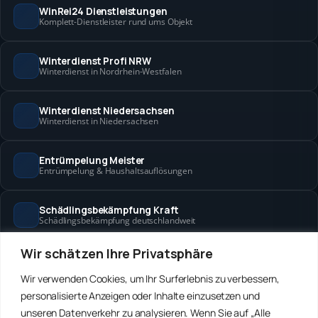
WinRei24 Dienstleistungen
Komplett-Dienstleister rund ums Objekt
Winterdienst Profi NRW
Winterdienst in Nordrhein-Westfalen
Winterdienst Niedersachsen
Winterdienst in Niedersachsen
Entrümpelung Meister
Entrümpelung & Haushaltsauflösungen
Schädlingsbekämpfung Kraft
Schädlingsbekämpfung deutschlandweit
Wir schätzen Ihre Privatsphäre
Hanse Objektservice
Objektbetreuung in Bremen & Hamburg
Wir verwenden Cookies, um Ihr Surferlebnis zu verbessern,
personalisierte Anzeigen oder Inhalte einzusetzen und
Winterdienst Hansa
unseren Datenverkehr zu analysieren. Wenn Sie auf „Alle