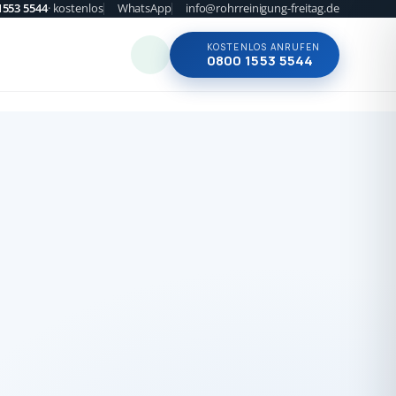
1553 5544
· kostenlos
WhatsApp
info@rohrreinigung-freitag.de
KOSTENLOS ANRUFEN
0800 1553 5544