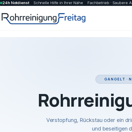
24h Notdienst
Schnelle Hilfe in Ihrer Nähe
Fachbetrieb · Saubere A
GANGELT · 
Rohrreinig
Verstopfung, Rückstau oder ein dr
und beseitigen 