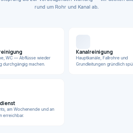
rund um Rohr und Kanal ab.
reinigung
Kanalreinigung
he, WC — Abflüsse wieder
Hauptkanäle, Fallrohre und
ig durchgängig machen.
Grundleitungen gründlich spü
dienst
hts, am Wochenende und an
n erreichbar.