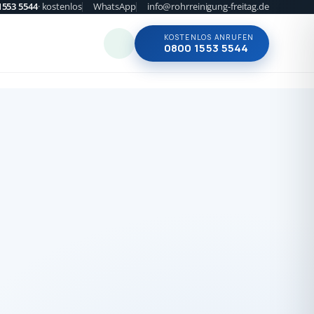
1553 5544
· kostenlos
WhatsApp
info@rohrreinigung-freitag.de
KOSTENLOS ANRUFEN
0800 1553 5544