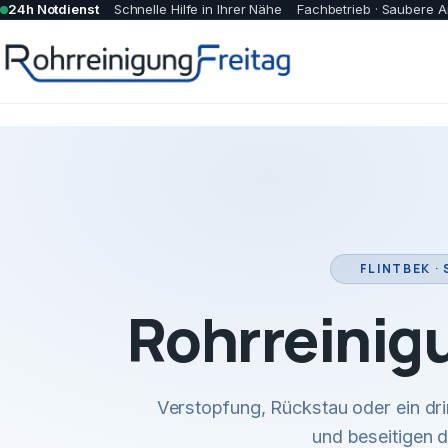
24h Notdienst
Schnelle Hilfe in Ihrer Nähe
Fachbetrieb · Saubere A
FLINTBEK ·
Rohrreinig
Verstopfung, Rückstau oder ein dr
und beseitigen 