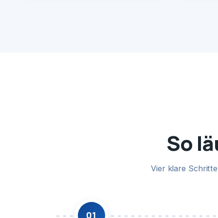
So lä
Vier klare Schrit
01