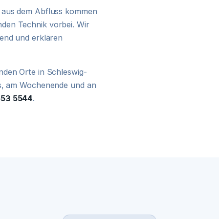
24H NOTDIENST
he aus dem Abfluss kommen
den Technik vorbei. Wir
nend und erklären
nden Orte in Schleswig-
hts, am Wochenende und an
553 5544
.