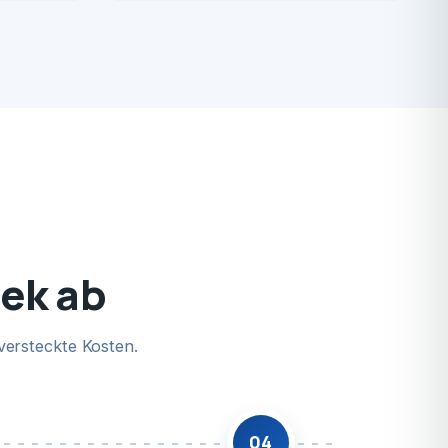
bek ab
versteckte Kosten.
04