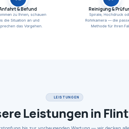
Anfahrt & Befund
Reinigung & Prüfu
ommen zu Ihnen, schauen
Spirale, Hochdruck od
ns die Situation an und
Rohrkamera — die pass
prechen das Vorgehen.
Methode für Ihren Fal
LEISTUNGEN
ere Leistungen in Flin
rstopfung bis zur vorbeugenden Wartung — wir decken alle