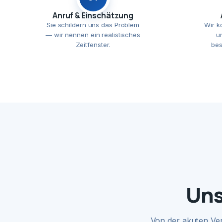
Anruf & Einschätzung
Sie schildern uns das Problem
Wir k
— wir nennen ein realistisches
u
Zeitfenster.
bes
Uns
Von der akuten Ve