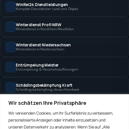
WinRei24 Dienstleistungen
Komplett-Dienstleister rund ums Objekt
Winterdienst Profi NRW
Winterdienst in Nordrhein-Westfalen
Winterdienst Niedersachsen
Winterdienst in Niedersachsen
Entrümpelung Meister
Entrümpelung & Haushaltsauflösungen
Schädlingsbekämpfung Kraft
Schädlingsbekämpfung deutschlandweit
Wir schätzen Ihre Privatsphäre
Hanse Objektservice
Objektbetreuung in Bremen & Hamburg
Wir verwenden Cookies, um Ihr Surferlebnis zu verbessern,
personalisierte Anzeigen oder Inhalte einzusetzen und
Winterdienst Hansa
unseren Datenverkehr zu analysieren. Wenn Sie auf „Alle