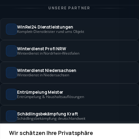
UNSERE PARTNER
WinRei24 Dienstleistungen
Komplett-Dienstleister rund ums Objekt
Winterdienst Profi NRW
Winterdienst in Nordrhein-Westfalen
Winterdienst Niedersachsen
Winterdienst in Niedersachsen
Entrümpelung Meister
Entrümpelung & Haushaltsauflösungen
Schädlingsbekämpfung Kraft
Schädlingsbekämpfung deutschlandweit
Wir schätzen Ihre Privatsphäre
Hanse Objektservice