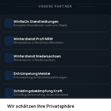
UNSERE PARTNER
WinRei24 Dienstleistungen
Komplett-Dienstleister rund ums Objekt
Winterdienst Profi NRW
Winterdienst in Nordrhein-Westfalen
Winterdienst Niedersachsen
Winterdienst in Niedersachsen
Entrümpelung Meister
Entrümpelung & Haushaltsauflösungen
Schädlingsbekämpfung Kraft
Schädlingsbekämpfung deutschlandweit
Wir schätzen Ihre Privatsphäre
Hanse Objektservice