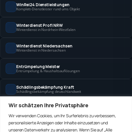
WinRei24 Dienstleistungen
Komplett-Dienstleister rund ums Objekt
Winterdienst Profi NRW
Winterdienst in Nordrhein-Westfalen
Winterdienst Niedersachsen
Winterdienst in Niedersachsen
Entrümpelung Meister
Entrümpelung & Haushaltsauflösungen
Schädlingsbekämpfung Kraft
Schädlingsbekämpfung deutschlandweit
Wir schätzen Ihre Privatsphäre
Hanse Objektservice
Objektbetreuung in Bremen & Hamburg
Wir verwenden Cookies, um Ihr Surferlebnis zu verbessern,
personalisierte Anzeigen oder Inhalte einzusetzen und
Winterdienst Hansa
unseren Datenverkehr zu analysieren. Wenn Sie auf „Alle