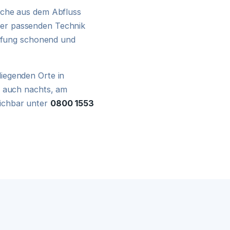
24H NOTDIENST
üche aus dem Abfluss
er passenden Technik
opfung schonend und
iegenden Orte in
r auch nachts, am
ichbar unter
0800 1553