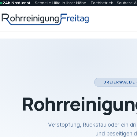
24h Notdienst
Schnelle Hilfe in Ihrer Nähe
Fachbetrieb · Saubere A
DREIERWALDE 
Rohrreinigun
Verstopfung, Rückstau oder ein dr
und beseitigen 