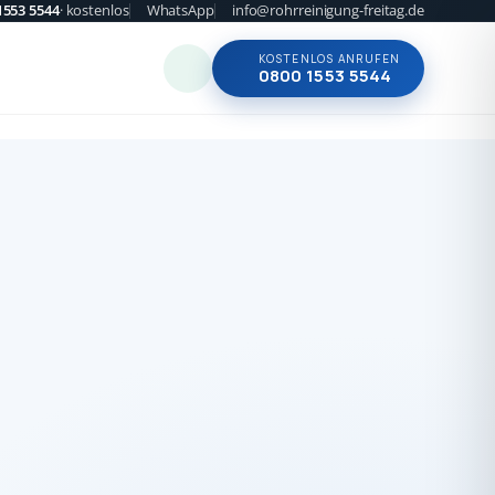
1553 5544
· kostenlos
WhatsApp
info@rohrreinigung-freitag.de
KOSTENLOS ANRUFEN
0800 1553 5544