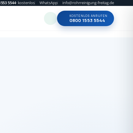
1553 5544
· kostenlos
WhatsApp
info@rohrreinigung-freitag.de
KOSTENLOS ANRUFEN
0800 1553 5544