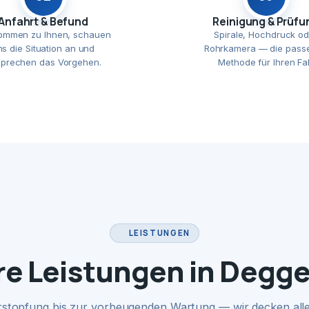
Anfahrt & Befund
Reinigung & Prüfu
ommen zu Ihnen, schauen
Spirale, Hochdruck od
ns die Situation an und
Rohrkamera — die pass
prechen das Vorgehen.
Methode für Ihren Fal
LEISTUNGEN
e Leistungen in Degg
rstopfung bis zur vorbeugenden Wartung — wir decken alle