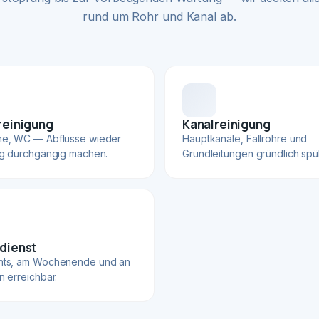
rund um Rohr und Kanal ab.
reinigung
Kanalreinigung
he, WC — Abflüsse wieder
Hauptkanäle, Fallrohre und
ig durchgängig machen.
Grundleitungen gründlich spü
dienst
hts, am Wochenende und an
n erreichbar.