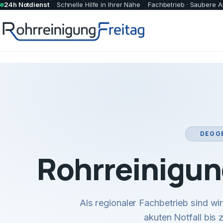
24h Notdienst
Schnelle Hilfe in Ihrer Nähe
Fachbetrieb · Saubere A
DEGGE
Rohrreinigun
Als regionaler Fachbetrieb sind w
akuten Notfall bis