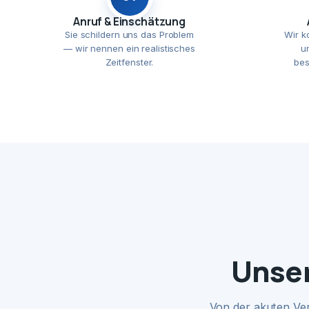
Anruf & Einschätzung
Sie schildern uns das Problem
Wir k
— wir nennen ein realistisches
u
Zeitfenster.
bes
Unser
Von der akuten Ve