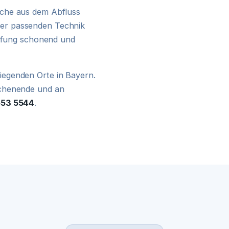
24H NOTDIENST
üche aus dem Abfluss
er passenden Technik
opfung schonend und
iegenden Orte in Bayern.
ochenende und an
553 5544
.