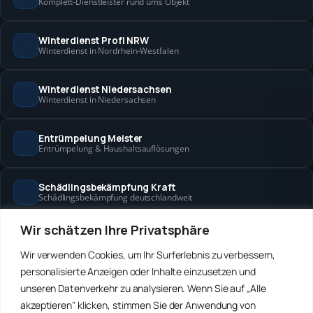
Komplett-Dienstleister rund ums Objekt
Winterdienst Profi NRW
Winterdienst in Nordrhein-Westfalen
Winterdienst Niedersachsen
Winterdienst in Niedersachsen
Entrümpelung Meister
Entrümpelung & Haushaltsauflösungen
Schädlingsbekämpfung Kraft
Schädlingsbekämpfung deutschlandweit
Wir schätzen Ihre Privatsphäre
Hanse Objektservice
Objektbetreuung in Bremen & Hamburg
Wir verwenden Cookies, um Ihr Surferlebnis zu verbessern,
personalisierte Anzeigen oder Inhalte einzusetzen und
Winterdienst Hansa
unseren Datenverkehr zu analysieren. Wenn Sie auf „Alle
Winterdienst in Bremen & Hamburg
akzeptieren" klicken, stimmen Sie der Anwendung von