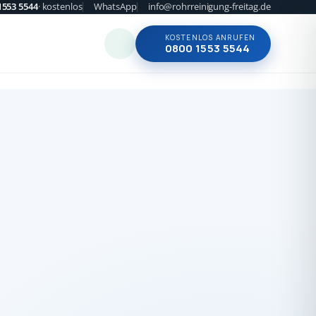
1553 5544
· kostenlos
WhatsApp
info@rohrreinigung-freitag.de
KOSTENLOS ANRUFEN
0800 1553 5544