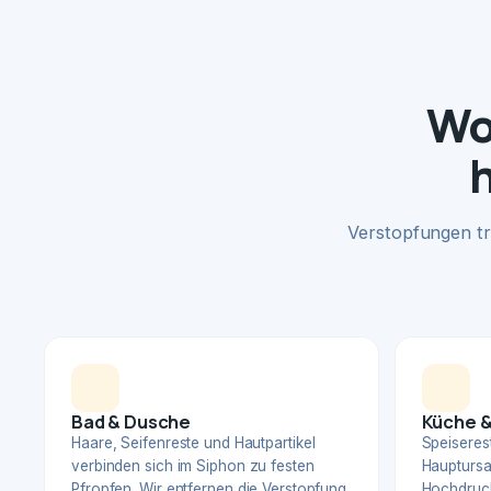
Wo
Verstopfungen tr
Bad & Dusche
Küche &
Haare, Seifenreste und Hautpartikel
Speiserest
verbinden sich im Siphon zu festen
Hauptursa
Pfropfen. Wir entfernen die Verstopfung
Hochdruck