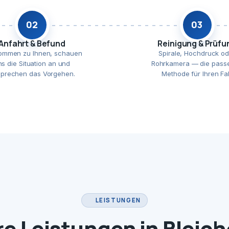
02
03
Anfahrt & Befund
Reinigung & Prüfu
ommen zu Ihnen, schauen
Spirale, Hochdruck od
ns die Situation an und
Rohrkamera — die pass
prechen das Vorgehen.
Methode für Ihren Fal
LEISTUNGEN
e Leistungen in Bleic