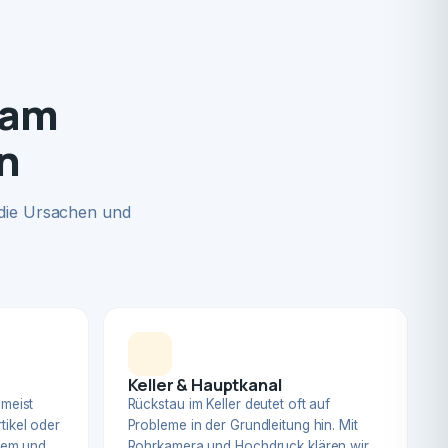
 am
n
 die Ursachen und
Keller & Hauptkanal
 meist
Rückstau im Keller deutet oft auf
tikel oder
Probleme in der Grundleitung hin. Mit
blem und
Rohrkamera und Hochdruck klären wir