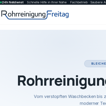
24h Notdienst
Schnelle Hilfe in Ihrer Nähe
Fachbetrieb · Saubere A
BLEICHE
Rohrreinigun
Vom verstopften Waschbecken bis zu
moderner Tec