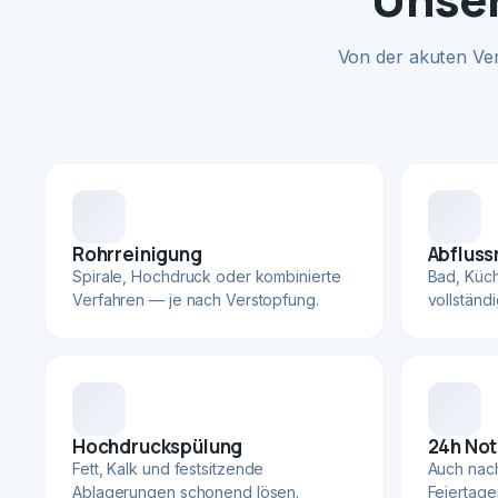
Von der akuten Ve
Rohrreinigung
Abfluss
Spirale, Hochdruck oder kombinierte
Bad, Küc
Verfahren — je nach Verstopfung.
vollständ
Hochdruckspülung
24h Not
Fett, Kalk und festsitzende
Auch nac
Ablagerungen schonend lösen.
Feiertage