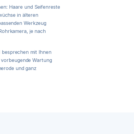
en: Haare und Seifenreste
24H NOTDIENST
wüchse in älteren
 passenden Werkzeug
Rohrkamera, je nach
 besprechen mit Ihnen
ine vorbeugende Wartung
cherode und ganz