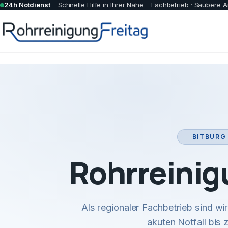
24h Notdienst
Schnelle Hilfe in Ihrer Nähe
Fachbetrieb · Saubere A
BITBURG 
Rohrreinig
Als regionaler Fachbetrieb sind w
akuten Notfall bis