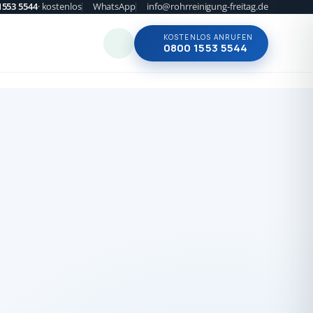
1553 5544
· kostenlos
WhatsApp
info@rohrreinigung-freitag.de
KOSTENLOS ANRUFEN
0800 1553 5544