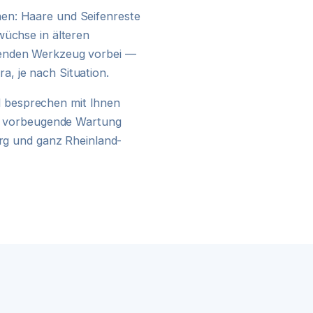
24H NOTDIENST
en: Haare und Seifenreste
wüchse in älteren
senden Werkzeug vorbei —
, je nach Situation.
 besprechen mit Ihnen
ine vorbeugende Wartung
urg und ganz Rheinland-