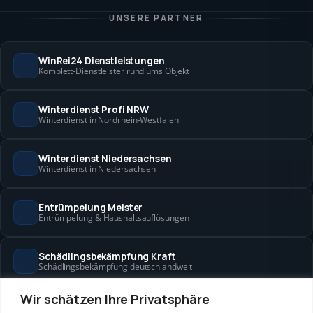
UNSERE PARTNER
WinRei24 Dienstleistungen
Komplett-Dienstleister rund ums Objekt
Winterdienst Profi NRW
Winterdienst in Nordrhein-Westfalen
Winterdienst Niedersachsen
Winterdienst in Niedersachsen
Entrümpelung Meister
Entrümpelung & Haushaltsauflösungen
Schädlingsbekämpfung Kraft
Schädlingsbekämpfung deutschlandweit
Wir schätzen Ihre Privatsphäre
Hanse Objektservice