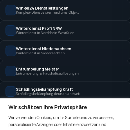
WinRei24 Dienstleistungen
Komplett-Dienstleister rund ums Objekt
Winterdienst Profi NRW
Winterdienst in Nordrhein-Westfalen
Winterdienst Niedersachsen
Winterdienst in Niedersachsen
Entrümpelung Meister
Entrümpelung & Haushaltsauflösungen
Schädlingsbekämpfung Kraft
Schädlingsbekämpfung deutschlandweit
Wir schätzen Ihre Privatsphäre
Hanse Objektservice
Objektbetreuung in Bremen & Hamburg
Wir verwenden Cookies, um Ihr Surferlebnis zu verbessern,
personalisierte Anzeigen oder Inhalte einzusetzen und