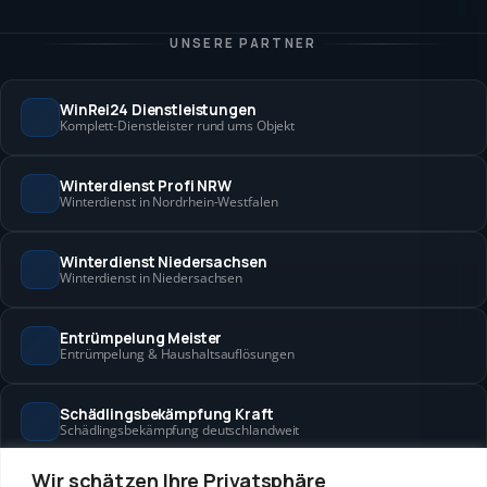
UNSERE PARTNER
WinRei24 Dienstleistungen
Komplett-Dienstleister rund ums Objekt
Winterdienst Profi NRW
Winterdienst in Nordrhein-Westfalen
Winterdienst Niedersachsen
Winterdienst in Niedersachsen
Entrümpelung Meister
Entrümpelung & Haushaltsauflösungen
Schädlingsbekämpfung Kraft
Schädlingsbekämpfung deutschlandweit
Wir schätzen Ihre Privatsphäre