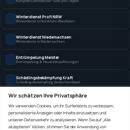
Komplett-Dienstleister rund ums Objekt
Winterdienst Profi NRW
Winterdienst in Nordrhein-Westfalen
Winterdienst Niedersachsen
Winterdienst in Niedersachsen
Entrümpelung Meister
Entrümpelung & Haushaltsauflösungen
Schädlingsbekämpfung Kraft
Schädlingsbekämpfung deutschlandweit
Wir schätzen Ihre Privatsphäre
Hanse Objektservice
Objektbetreuung in Bremen & Hamburg
Wir verwenden Cookies, um Ihr Surferlebnis zu verbessern,
personalisierte Anzeigen oder Inhalte einzusetzen und
Winterdienst Hansa
unseren Datenverkehr zu analysieren. Wenn Sie auf „Alle
Winterdienst in Bremen & Hamburg
akzeptieren" klicken, stimmen Sie der Anwendung von