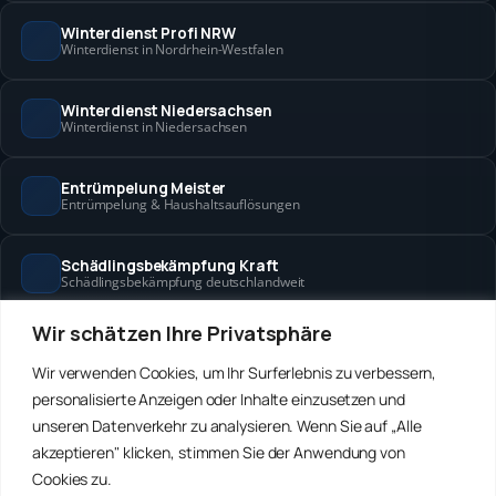
Winterdienst Profi NRW
Winterdienst in Nordrhein-Westfalen
Winterdienst Niedersachsen
Winterdienst in Niedersachsen
Entrümpelung Meister
Entrümpelung & Haushaltsauflösungen
Schädlingsbekämpfung Kraft
Schädlingsbekämpfung deutschlandweit
Wir schätzen Ihre Privatsphäre
Hanse Objektservice
Objektbetreuung in Bremen & Hamburg
Wir verwenden Cookies, um Ihr Surferlebnis zu verbessern,
personalisierte Anzeigen oder Inhalte einzusetzen und
Winterdienst Hansa
unseren Datenverkehr zu analysieren. Wenn Sie auf „Alle
Winterdienst in Bremen & Hamburg
akzeptieren" klicken, stimmen Sie der Anwendung von
Cookies zu.